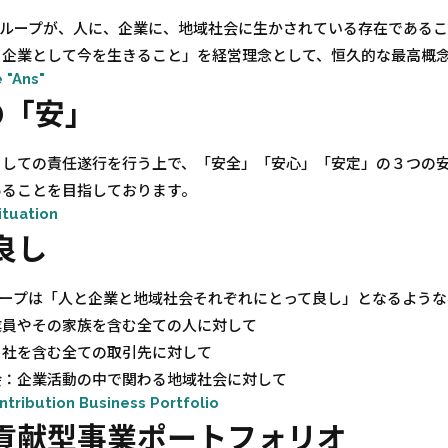
sグループが、人に、企業に、地域社会に生かされている存在である
、企業として今を生きること」を経営理念として、恒久的な最高概
 "Ans"
の「安」
としての責任遂行を行う上で、「安全」「安心」「安定」の３つの
あることを目指しております。
ituation
良し
グループは「人と企業と地域社会それぞれにとって良し」となるよう
業員やその家族を含む全ての人に対して
当社を含む全ての取引先に対して
会：企業活動の中で関わる地域社会に対して
ntribution Business Portfolio
貢献型事業ポートフォリオ