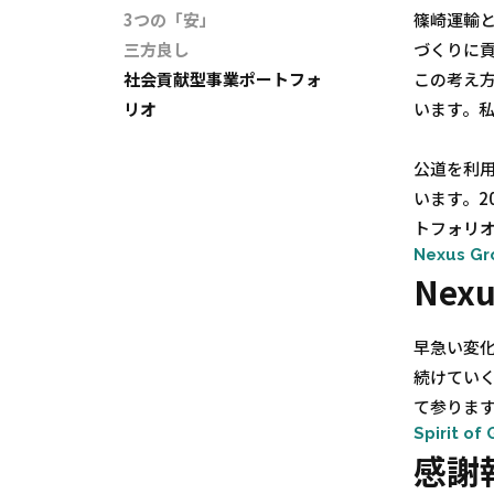
篠崎運輸と
3つの「安」
づくりに
三方良し
この考え
社会貢献型事業ポートフォ
います。
リオ
公道を利
います。2
トフォリオ
Nexus Gr
Ne
早急い変
続けてい
て参りま
Spirit of
感謝