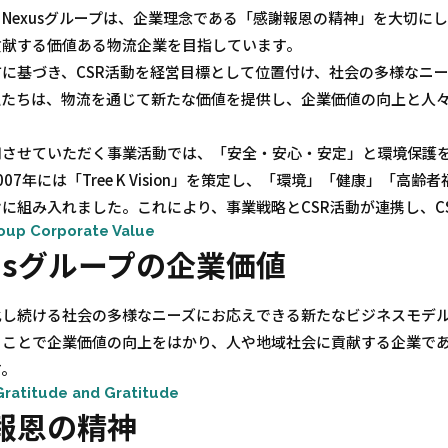
Nexusグループは、企業理念である「感謝報恩の精神」を大切に
貢献する価値ある物流企業を目指しています。
方に基づき、CSR活動を経営目標として位置付け、社会の多様なニ
私たちは、物流を通じて新たな価値を提供し、企業価値の向上と人
用させていただく事業活動では、「安全・安心・安定」と環境保護
007年には「Tree K Vision」を策定し、「環境」「健康」「
に組み入れました。これにより、事業戦略とCSR活動が連携し、C
oup Corporate Value
xusグループの企業価値
化し続ける社会の多様なニーズにお応えできる新たなビジネスモデ
くことで企業価値の向上をはかり、人や地域社会に貢献する企業で
す。
 Gratitude and Gratitude
報恩の精神