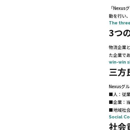
「Nexu
動を行い
The three
3つ
物流企業
た企業で
win-win s
三方
Nexus
■人：従
■企業：
■地域社
Social Co
社会